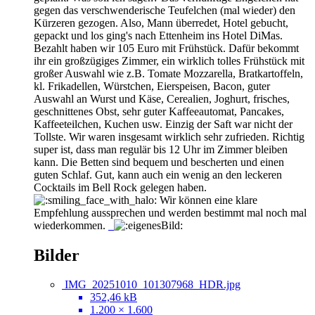
gegen das verschwenderische Teufelchen (mal wieder) den
Kürzeren gezogen. Also, Mann überredet, Hotel gebucht,
gepackt und los ging's nach Ettenheim ins Hotel DiMas.
Bezahlt haben wir 105 Euro mit Frühstück. Dafür bekommt
ihr ein großzügiges Zimmer, ein wirklich tolles Frühstück mit
großer Auswahl wie z.B. Tomate Mozzarella, Bratkartoffeln,
kl. Frikadellen, Würstchen, Eierspeisen, Bacon, guter
Auswahl an Wurst und Käse, Cerealien, Joghurt, frisches,
geschnittenes Obst, sehr guter Kaffeeautomat, Pancakes,
Kaffeeteilchen, Kuchen usw. Einzig der Saft war nicht der
Tollste. Wir waren insgesamt wirklich sehr zufrieden. Richtig
super ist, dass man regulär bis 12 Uhr im Zimmer bleiben
kann. Die Betten sind bequem und bescherten und einen
guten Schlaf. Gut, kann auch ein wenig an den leckeren
Cocktails im Bell Rock gelegen haben.
Wir können eine klare
Empfehlung aussprechen und werden bestimmt mal noch mal
wiederkommen.
Bilder
IMG_20251010_101307968_HDR.jpg
352,46 kB
1.200 × 1.600