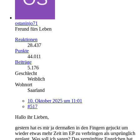
ostaninjo71
Freund fürs Leben
Reaktionen
28.437
Punkte
44.011
Beiträge
5.176
Geschlecht
Weiblich
Wohnort
Saarland
10. Oktober 2025 um 11:01
#517
Hallo ihr Lieben,
gestern hat es mir ja dermaßen in den Fingern gejuckt um
wieder etwas mehr Zeit im EP zu verbringen als ursprünglich
geplant. Was soll ich sagen? Das vernünftige Engelchen hat