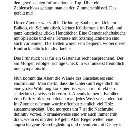
den gewünschten Informationen. Top! Über ein
Zahlenschloss gelangt man an den Zimmerschlüssel. Das
gefällt mir!
Unser Zimmer war voll in Ordnung. Sauber, mit kleinem
Balkon, ein Schminktisch, kleiner Kühlschrank im Bad, und
ganz kuschelige ,dicke Handtücher. Eine Gemeinschaftsküche
mit Spielecke und eine Terrasse mit Sitzmöglichkeiten sind
auch vorhanden. Die Betten waren sehr bequem, wobei dieser
Eindruck natürlich individuell ist.
Das Frühstück war für ein Gästehaus recht ansprechend. Der
am Morgen erfolgte, richtige Check-in war äußerst freundlich
und sympathisch!
Nun kommt das Aber: die Wände des Gästehauses sind
enorm dünn. Man merkt, dass die Unterkunft eigentlich für
eine große Wohnung konzipiert ist, was in mir direkt ein
schlechtes Gewissen hervorruft. Abends kamen 2 Familien
vom Park zurück, von denen man jedes Wort verstanden hat.
Im Zimmer nebenan wurde offenbar ziemlich viel Holz
zusammengesägt. Und morgens um 7 ist die Nachtruhe
definitiv vorbei. Normalerweise sind wir auch immer früh
dran, wenn es um den EP geht. Aber Regenwetter, eine
angeschlagene Reisebegleitung und obendrein mit Disney in