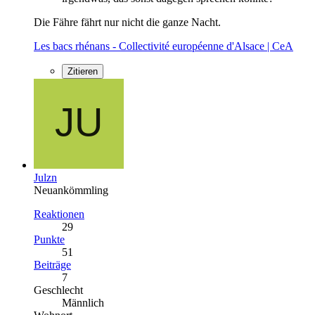
Die Fähre fährt nur nicht die ganze Nacht.
Les bacs rhénans - Collectivité européenne d'Alsace | CeA
Zitieren
Julzn
Neuankömmling
Reaktionen
29
Punkte
51
Beiträge
7
Geschlecht
Männlich