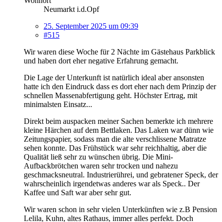
Wohnort
Neumarkt i.d.Opf
25. September 2025 um 09:39
#515
Wir waren diese Woche für 2 Nächte im Gästehaus Parkblick
und haben dort eher negative Erfahrung gemacht.
Die Lage der Unterkunft ist natürlich ideal aber ansonsten
hatte ich den Eindruck dass es dort eher nach dem Prinzip der
schnellen Massenabfertigung geht. Höchster Ertrag, mit
minimalsten Einsatz...
Direkt beim auspacken meiner Sachen bemerkte ich mehrere
kleine Härchen auf dem Bettlaken. Das Laken war dünn wie
Zeitungspapier, sodass man die alte verschlissene Matratze
sehen konnte. Das Frühstück war sehr reichhaltig, aber die
Qualität ließ sehr zu wünschen übrig. Die Mini-
Aufbackbrötchen waren sehr trocken und nahezu
geschmacksneutral. Industrierührei, und gebratener Speck, der
wahrscheinlich irgendetwas anderes war als Speck.. Der
Kaffee und Saft war aber sehr gut.
Wir waren schon in sehr vielen Unterkünften wie z.B Pension
Lelila, Kuhn, altes Rathaus, immer alles perfekt. Doch