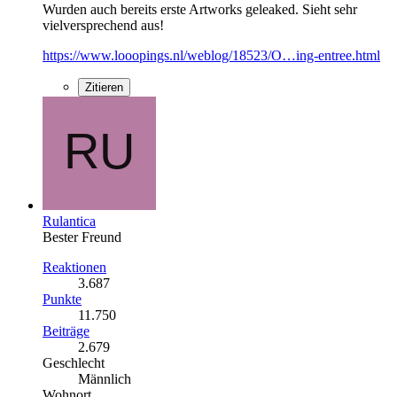
Wurden auch bereits erste Artworks geleaked. Sieht sehr
vielversprechend aus!
https://www.looopings.nl/weblog/18523/O…ing-entree.html
Zitieren
Rulantica
Bester Freund
Reaktionen
3.687
Punkte
11.750
Beiträge
2.679
Geschlecht
Männlich
Wohnort