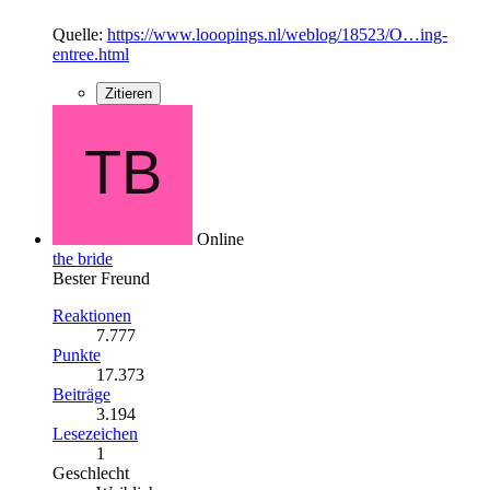
Quelle:
https://www.looopings.nl/weblog/18523/O…ing-
entree.html
Zitieren
Online
the bride
Bester Freund
Reaktionen
7.777
Punkte
17.373
Beiträge
3.194
Lesezeichen
1
Geschlecht