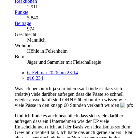
Reaktionen
2.911
Punkte
5.840
Beiträge
974
Geschlecht
Männlich
Wohnort
Höhle in Felsenheim
Beruf
Jäger und Sammler mit Fleischallergie
6. Februar 2026 um 23:14
#10.234
Was ich persönlich ja sehr interessant finde ist dass sich
(relativ) viele darüber aufregen dass die Pässe so schnell
wieder ausverkauft sind OHNE überhaupt zu wissen wie
viele Pässe in den knapp 60 Stunden verkauft wurden
Und ich finde es auch beachtlich dass sich viele darüber
aufregen dass ein Unternehmen wie der EP viele
Entscheidungen nicht auf der Basis von Idealismus sondern
Gewinn-orientiert fällt. Ich hätte das auch gerne anders - klar -
aber es spart doch einiges an Nerven wenn man in der