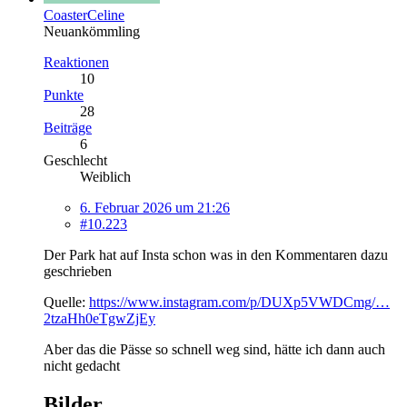
CoasterCeline
Neuankömmling
Reaktionen
10
Punkte
28
Beiträge
6
Geschlecht
Weiblich
6. Februar 2026 um 21:26
#10.223
Der Park hat auf Insta schon was in den Kommentaren dazu
geschrieben
Quelle:
https://www.instagram.com/p/DUXp5VWDCmg/…
2tzaHh0eTgwZjEy
Aber das die Pässe so schnell weg sind, hätte ich dann auch
nicht gedacht
Bilder