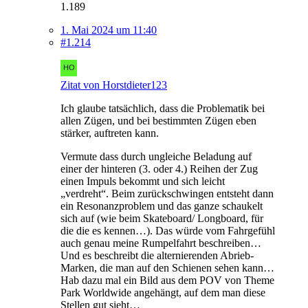
1.189
1. Mai 2024 um 11:40
#1.214
Zitat von Horstdieter123
Ich glaube tatsächlich, dass die Problematik bei
allen Zügen, und bei bestimmten Zügen eben
stärker, auftreten kann.
Vermute dass durch ungleiche Beladung auf
einer der hinteren (3. oder 4.) Reihen der Zug
einen Impuls bekommt und sich leicht
„verdreht“. Beim zurückschwingen entsteht dann
ein Resonanzproblem und das ganze schaukelt
sich auf (wie beim Skateboard/ Longboard, für
die die es kennen…). Das würde vom Fahrgefühl
auch genau meine Rumpelfahrt beschreiben…
Und es beschreibt die alternierenden Abrieb-
Marken, die man auf den Schienen sehen kann…
Hab dazu mal ein Bild aus dem POV von Theme
Park Worldwide angehängt, auf dem man diese
Stellen gut sieht…