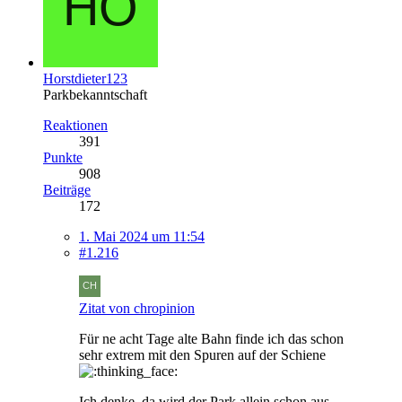
Horstdieter123
Parkbekanntschaft
Reaktionen
391
Punkte
908
Beiträge
172
1. Mai 2024 um 11:54
#1.216
Zitat von chropinion
Für ne acht Tage alte Bahn finde ich das schon
sehr extrem mit den Spuren auf der Schiene
Ich denke, da wird der Park allein schon aus