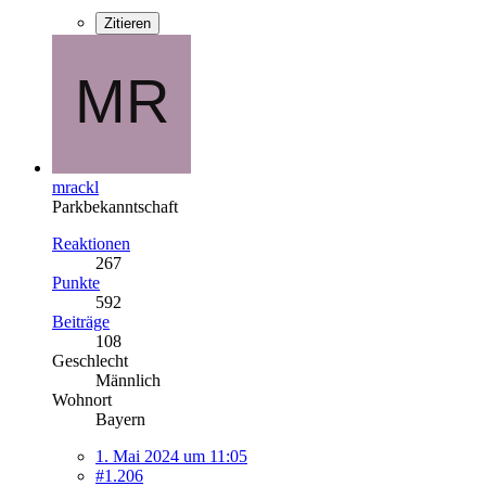
Zitieren
mrackl
Parkbekanntschaft
Reaktionen
267
Punkte
592
Beiträge
108
Geschlecht
Männlich
Wohnort
Bayern
1. Mai 2024 um 11:05
#1.206