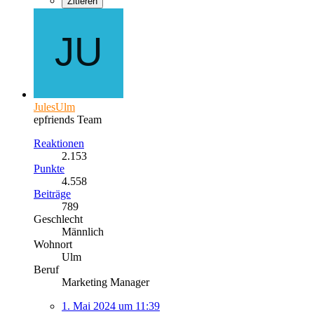
Zitieren
JulesUlm
epfriends Team
Reaktionen
2.153
Punkte
4.558
Beiträge
789
Geschlecht
Männlich
Wohnort
Ulm
Beruf
Marketing Manager
1. Mai 2024 um 11:39