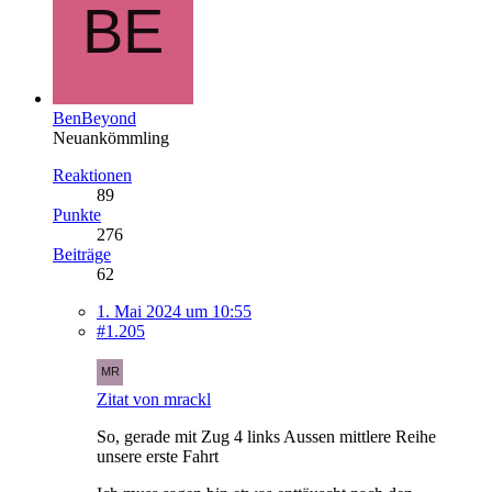
BenBeyond
Neuankömmling
Reaktionen
89
Punkte
276
Beiträge
62
1. Mai 2024 um 10:55
#1.205
Zitat von mrackl
So, gerade mit Zug 4 links Aussen mittlere Reihe
unsere erste Fahrt