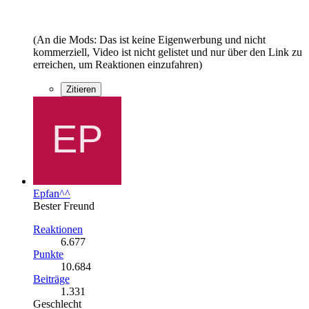
(An die Mods: Das ist keine Eigenwerbung und nicht
kommerziell, Video ist nicht gelistet und nur über den Link zu
erreichen, um Reaktionen einzufahren)
Zitieren
Epfan^^
Bester Freund
Reaktionen
6.677
Punkte
10.684
Beiträge
1.331
Geschlecht