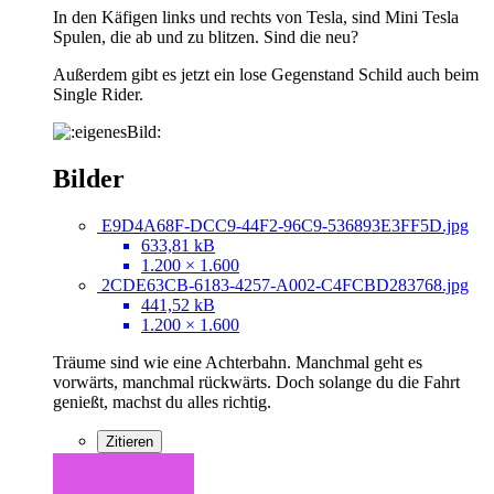
In den Käfigen links und rechts von Tesla, sind Mini Tesla
Spulen, die ab und zu blitzen. Sind die neu?
Außerdem gibt es jetzt ein lose Gegenstand Schild auch beim
Single Rider.
Bilder
E9D4A68F-DCC9-44F2-96C9-536893E3FF5D.jpg
633,81 kB
1.200 × 1.600
2CDE63CB-6183-4257-A002-C4FCBD283768.jpg
441,52 kB
1.200 × 1.600
Träume sind wie eine Achterbahn. Manchmal geht es
vorwärts, manchmal rückwärts. Doch solange du die Fahrt
genießt, machst du alles richtig.
Zitieren