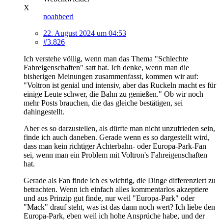
X
noahbeeri
22. August 2024 um 04:53
#3.826
Ich verstehe völlig, wenn man das Thema "Schlechte
Fahreigenschaften" satt hat. Ich denke, wenn man die
bisherigen Meinungen zusammenfasst, kommen wir auf:
"Voltron ist genial und intensiv, aber das Ruckeln macht es für
einige Leute schwer, die Bahn zu genießen." Ob wir noch
mehr Posts brauchen, die das gleiche bestätigen, sei
dahingestellt.
Aber es so darzustellen, als dürfte man nicht unzufrieden sein,
finde ich auch daneben. Gerade wenn es so dargestellt wird,
dass man kein richtiger Achterbahn- oder Europa-Park-Fan
sei, wenn man ein Problem mit Voltron's Fahreigenschaften
hat.
Gerade als Fan finde ich es wichtig, die Dinge differenziert zu
betrachten. Wenn ich einfach alles kommentarlos akzeptiere
und aus Prinzip gut finde, nur weil "Europa-Park" oder
"Mack" drauf steht, was ist das dann noch wert? Ich liebe den
Europa-Park, eben weil ich hohe Ansprüche habe, und der