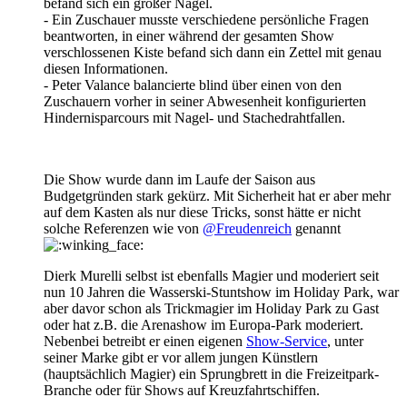
befand sich ein großer Nagel.
- Ein Zuschauer musste verschiedene persönliche Fragen
beantworten, in einer während der gesamten Show
verschlossenen Kiste befand sich dann ein Zettel mit genau
diesen Informationen.
- Peter Valance balancierte blind über einen von den
Zuschauern vorher in seiner Abwesenheit konfigurierten
Hindernisparcours mit Nagel- und Stachedrahtfallen.
Die Show wurde dann im Laufe der Saison aus
Budgetgründen stark gekürz. Mit Sicherheit hat er aber mehr
auf dem Kasten als nur diese Tricks, sonst hätte er nicht
solche Referenzen wie von
@Freudenreich
genannt
Dierk Murelli selbst ist ebenfalls Magier und moderiert seit
nun 10 Jahren die Wasserski-Stuntshow im Holiday Park, war
aber davor schon als Trickmagier im Holiday Park zu Gast
oder hat z.B. die Arenashow im Europa-Park moderiert.
Nebenbei betreibt er einen eigenen
Show-Service
, unter
seiner Marke gibt er vor allem jungen Künstlern
(hauptsächlich Magier) ein Sprungbrett in die Freizeitpark-
Branche oder für Shows auf Kreuzfahrtschiffen.