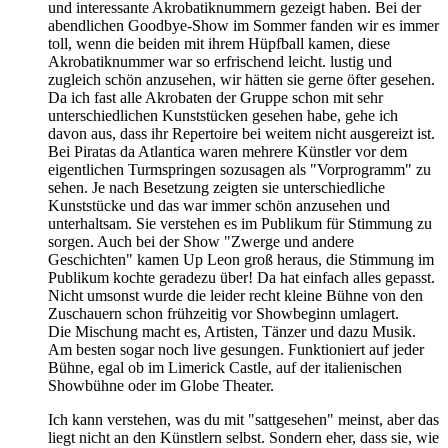
und interessante Akrobatiknummern gezeigt haben. Bei der
abendlichen Goodbye-Show im Sommer fanden wir es immer
toll, wenn die beiden mit ihrem Hüpfball kamen, diese
Akrobatiknummer war so erfrischend leicht. lustig und
zugleich schön anzusehen, wir hätten sie gerne öfter gesehen.
Da ich fast alle Akrobaten der Gruppe schon mit sehr
unterschiedlichen Kunststücken gesehen habe, gehe ich
davon aus, dass ihr Repertoire bei weitem nicht ausgereizt ist.
Bei Piratas da Atlantica waren mehrere Künstler vor dem
eigentlichen Turmspringen sozusagen als "Vorprogramm" zu
sehen. Je nach Besetzung zeigten sie unterschiedliche
Kunststücke und das war immer schön anzusehen und
unterhaltsam. Sie verstehen es im Publikum für Stimmung zu
sorgen. Auch bei der Show "Zwerge und andere
Geschichten" kamen Up Leon groß heraus, die Stimmung im
Publikum kochte geradezu über! Da hat einfach alles gepasst.
Nicht umsonst wurde die leider recht kleine Bühne von den
Zuschauern schon frühzeitig vor Showbeginn umlagert.
Die Mischung macht es, Artisten, Tänzer und dazu Musik.
Am besten sogar noch live gesungen. Funktioniert auf jeder
Bühne, egal ob im Limerick Castle, auf der italienischen
Showbühne oder im Globe Theater.
Ich kann verstehen, was du mit "sattgesehen" meinst, aber das
liegt nicht an den Künstlern selbst. Sondern eher, dass sie, wie