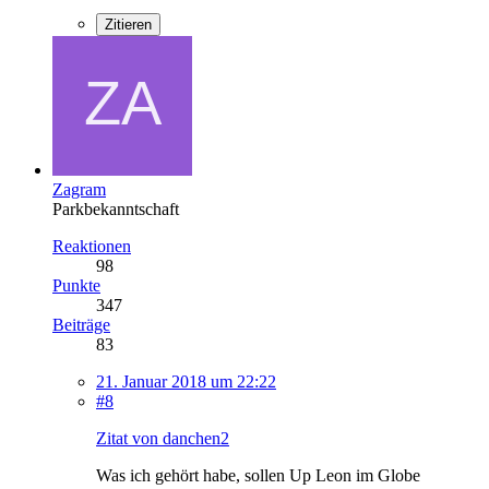
Zitieren
Zagram
Parkbekanntschaft
Reaktionen
98
Punkte
347
Beiträge
83
21. Januar 2018 um 22:22
#8
Zitat von danchen2
Was ich gehört habe, sollen Up Leon im Globe