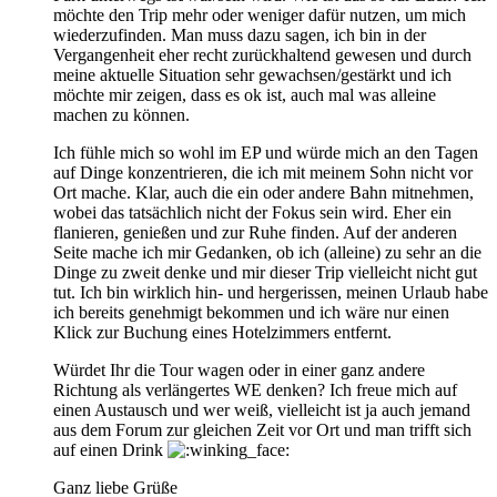
möchte den Trip mehr oder weniger dafür nutzen, um mich
wiederzufinden. Man muss dazu sagen, ich bin in der
Vergangenheit eher recht zurückhaltend gewesen und durch
meine aktuelle Situation sehr gewachsen/gestärkt und ich
möchte mir zeigen, dass es ok ist, auch mal was alleine
machen zu können.
Ich fühle mich so wohl im EP und würde mich an den Tagen
auf Dinge konzentrieren, die ich mit meinem Sohn nicht vor
Ort mache. Klar, auch die ein oder andere Bahn mitnehmen,
wobei das tatsächlich nicht der Fokus sein wird. Eher ein
flanieren, genießen und zur Ruhe finden. Auf der anderen
Seite mache ich mir Gedanken, ob ich (alleine) zu sehr an die
Dinge zu zweit denke und mir dieser Trip vielleicht nicht gut
tut. Ich bin wirklich hin- und hergerissen, meinen Urlaub habe
ich bereits genehmigt bekommen und ich wäre nur einen
Klick zur Buchung eines Hotelzimmers entfernt.
Würdet Ihr die Tour wagen oder in einer ganz andere
Richtung als verlängertes WE denken? Ich freue mich auf
einen Austausch und wer weiß, vielleicht ist ja auch jemand
aus dem Forum zur gleichen Zeit vor Ort und man trifft sich
auf einen Drink
Ganz liebe Grüße