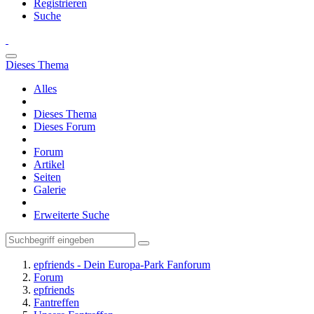
Registrieren
Suche
Dieses Thema
Alles
Dieses Thema
Dieses Forum
Forum
Artikel
Seiten
Galerie
Erweiterte Suche
epfriends - Dein Europa-Park Fanforum
Forum
epfriends
Fantreffen