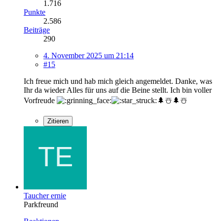
1.716
Punkte
2.586
Beiträge
290
4. November 2025 um 21:14
#15
Ich freue mich und hab mich gleich angemeldet. Danke, was
Ihr da wieder Alles für uns auf die Beine stellt. Ich bin voller
Vorfreude
🌲☃️🌲☃️
Zitieren
Taucher ernie
Parkfreund