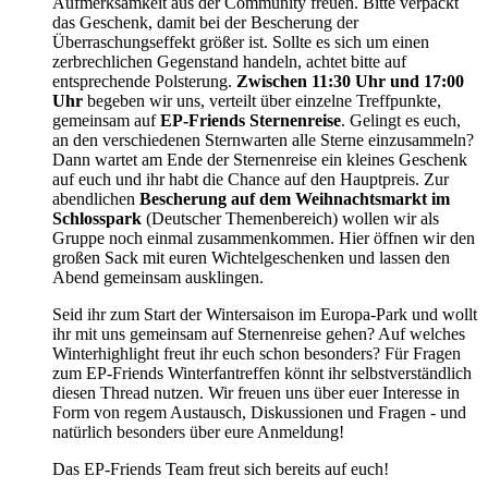
Aufmerksamkeit aus der Community freuen. Bitte verpackt
das Geschenk, damit bei der Bescherung der
Überraschungseffekt größer ist. Sollte es sich um einen
zerbrechlichen Gegenstand handeln, achtet bitte auf
entsprechende Polsterung.
Zwischen 11:30 Uhr und 17:00
Uhr
begeben wir uns, verteilt über einzelne Treffpunkte,
gemeinsam auf
EP-Friends Sternenreise
. Gelingt es euch,
an den verschiedenen Sternwarten alle Sterne einzusammeln?
Dann wartet am Ende der Sternenreise ein kleines Geschenk
auf euch und ihr habt die Chance auf den Hauptpreis. Zur
abendlichen
Bescherung auf dem Weihnachtsmarkt im
Schlosspark
(Deutscher Themenbereich) wollen wir als
Gruppe noch einmal zusammenkommen. Hier öffnen wir den
großen Sack mit euren Wichtelgeschenken und lassen den
Abend gemeinsam ausklingen.
Seid ihr zum Start der Wintersaison im Europa-Park und wollt
ihr mit uns gemeinsam auf Sternenreise gehen? Auf welches
Winterhighlight freut ihr euch schon besonders? Für Fragen
zum EP-Friends Winterfantreffen könnt ihr selbstverständlich
diesen Thread nutzen. Wir freuen uns über euer Interesse in
Form von regem Austausch, Diskussionen und Fragen - und
natürlich besonders über eure Anmeldung!
Das EP-Friends Team freut sich bereits auf euch!