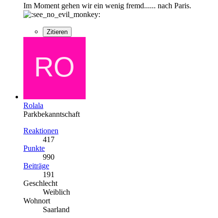
Im Moment gehen wir ein wenig fremd...... nach Paris.
Zitieren
Rolala
Parkbekanntschaft
Reaktionen
417
Punkte
990
Beiträge
191
Geschlecht
Weiblich
Wohnort
Saarland