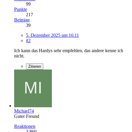
99
Punkte
217
Beiträge
39
5. Dezember 2025 um 16:11
#2
Ich kann das Hardys sehr empfehlen, das andere kenne ich
nicht.
Zitieren
Michael74
Guter Freund
Reaktionen
3.860