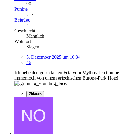
90
Punkte
213
Beiträge
41
Geschlecht
Männlich
Wohnort
Siegen
5. Dezember 2025 um 16:34
#6
Ich liebe den gebackenen Feta vom Mythos. Ich träume
immernoch von einem griechischen Europa-Park Hotel
Zitieren