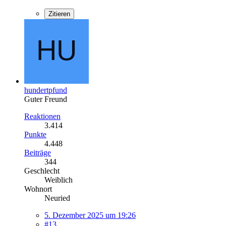
Zitieren
hundertpfund
Guter Freund
Reaktionen
3.414
Punkte
4.448
Beiträge
344
Geschlecht
Weiblich
Wohnort
Neuried
5. Dezember 2025 um 19:26
#13