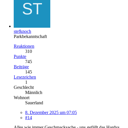
stefknoch
Parkbekanntschaft
Reaktionen
310
Punkte
745
Beiträge
145
Lesezeichen
1
Geschlecht
Männlich
Wohnort
Sauerland
8. Dezember 2025 um 07:05
#14
Alles wie immer Geschmacksache - uns gefällt das Hardys