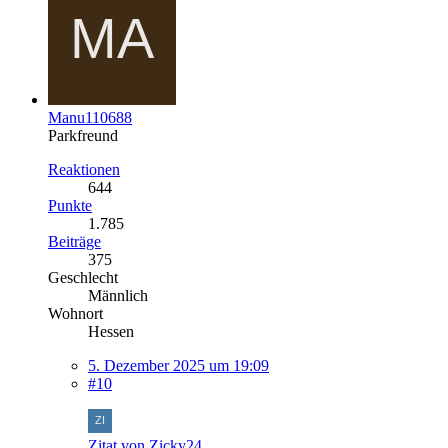
Manu110688
Parkfreund
Reaktionen
644
Punkte
1.785
Beiträge
375
Geschlecht
Männlich
Wohnort
Hessen
5. Dezember 2025 um 19:09
#10
Zitat von Zicky24