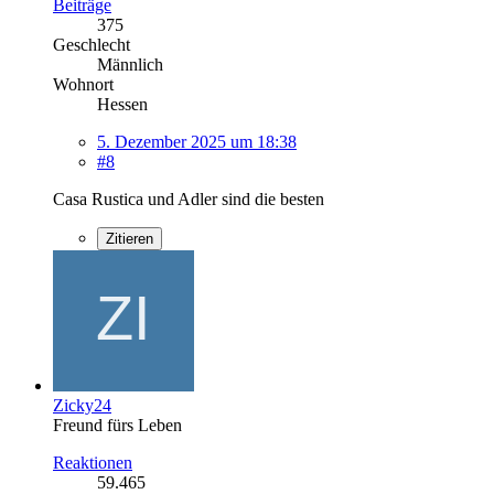
Beiträge
375
Geschlecht
Männlich
Wohnort
Hessen
5. Dezember 2025 um 18:38
#8
Casa Rustica und Adler sind die besten
Zitieren
Zicky24
Freund fürs Leben
Reaktionen
59.465