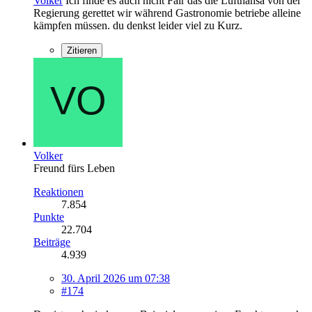
Volker
Ich finde es auch nicht Fair das die Lufthansa von der
Regierung gerettet wir während Gastronomie betriebe alleine
kämpfen müssen. du denkst leider viel zu Kurz.
Zitieren
Volker
Freund fürs Leben
Reaktionen
7.854
Punkte
22.704
Beiträge
4.939
30. April 2026 um 07:38
#174