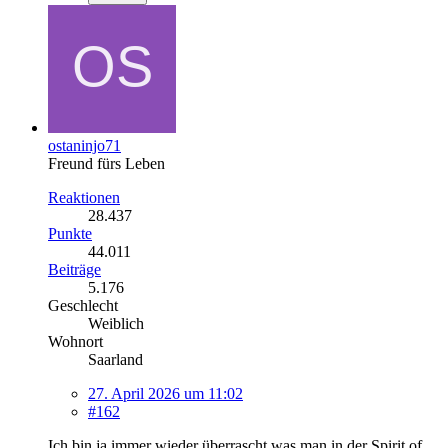
ostaninjo71
Freund fürs Leben
Reaktionen
28.437
Punkte
44.011
Beiträge
5.176
Geschlecht
Weiblich
Wohnort
Saarland
27. April 2026 um 11:02
#162
Ich bin ja immer wieder überrascht was man in der Spirit of