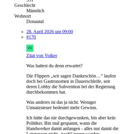
Geschlecht
Männlich
Wohnort
Donautal
28. April 2026 um 09:00
#170
Zitat von Volker
Was hattest du denn erwartet?
Die Flippers „wir sagen Dankeschön…“ laufen
doch bei Gastronomen in Dauerschleife, seit
deren Lobby die Subvention bei der Regierung
durchbekommen hat.
Was anderes ist das ja nicht. Weniger
Umsatzsteuer bedeutet mehr Gewinn.
Ich hätte das nie durchgewunken, bin aber kein
Politiker. Bin mal gespannt, wann die
Handwerker damit anfangen - alles nur damit die
Leistungen nicht „noch“ teurer werden…