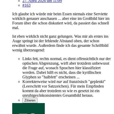
27. April 2026 um 11:09
#163
Ich glaube ich würde mir beim Essen niemals eine Serviette
wirklich genauer anschauen ... aber eine im Großbild hier im
Forum über die schon diskutiert wird, da passiert das schnell
mal.
Ist eben wirklich nicht ganz gelungen. Was mir als erstes ins
Auge springt ist der fehlende Abstand oben, der schon
erwähnt wurde. Außerdem finde ich das gesamte Schriftbild
wenig überzeugend:
Links fett, rechts normal, es dient offensichtlich nur der
optischen Abgrenzung, wirft aber trotzdem unbewusst
die Frage auf, wonach Sprachen hier klassifiziert
werden. Dabei hilft es nicht, dass die kyrillischen
Glyphen so "halbfett" erscheinen ...
Korrekterweise wird
nur
auf französisch "geplenkt"
(Leerschritt vor Satzzeichen). Für mein Empfinden
kommt da aber trotzdem so wie es gesetzt ist ein
unruhiges/inkonsistentes Gesamtbild heraus.
Zitieren