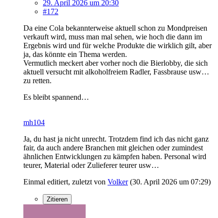
29. April 2026 um 20:30
#172
Da eine Cola bekannterweise aktuell schon zu Mondpreisen
verkauft wird, muss man mal sehen, wie hoch die dann im
Ergebnis wird und für welche Produkte die wirklich gilt, aber
ja, das könnte ein Thema werden.
Vermutlich meckert aber vorher noch die Bierlobby, die sich
aktuell versucht mit alkoholfreiem Radler, Fassbrause usw…
zu retten.
Es bleibt spannend…
mh104
Ja, du hast ja nicht unrecht. Trotzdem find ich das nicht ganz
fair, da auch andere Branchen mit gleichen oder zumindest
ähnlichen Entwicklungen zu kämpfen haben. Personal wird
teurer, Material oder Zulieferer teurer usw…
Einmal editiert, zuletzt von
Volker
(
30. April 2026 um 07:29
)
Zitieren