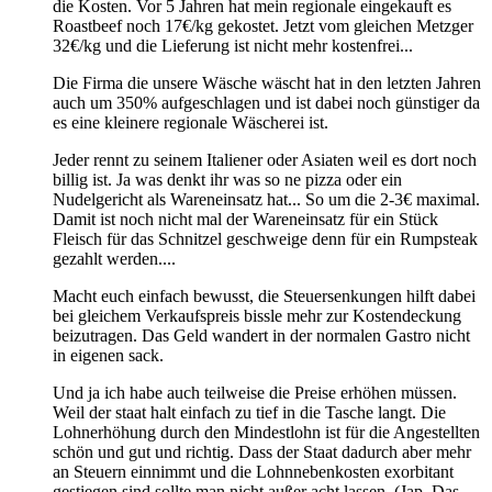
die Kosten. Vor 5 Jahren hat mein regionale eingekauft es
Roastbeef noch 17€/kg gekostet. Jetzt vom gleichen Metzger
32€/kg und die Lieferung ist nicht mehr kostenfrei...
Die Firma die unsere Wäsche wäscht hat in den letzten Jahren
auch um 350% aufgeschlagen und ist dabei noch günstiger da
es eine kleinere regionale Wäscherei ist.
Jeder rennt zu seinem Italiener oder Asiaten weil es dort noch
billig ist. Ja was denkt ihr was so ne pizza oder ein
Nudelgericht als Wareneinsatz hat... So um die 2-3€ maximal.
Damit ist noch nicht mal der Wareneinsatz für ein Stück
Fleisch für das Schnitzel geschweige denn für ein Rumpsteak
gezahlt werden....
Macht euch einfach bewusst, die Steuersenkungen hilft dabei
bei gleichem Verkaufspreis bissle mehr zur Kostendeckung
beizutragen. Das Geld wandert in der normalen Gastro nicht
in eigenen sack.
Und ja ich habe auch teilweise die Preise erhöhen müssen.
Weil der staat halt einfach zu tief in die Tasche langt. Die
Lohnerhöhung durch den Mindestlohn ist für die Angestellten
schön und gut und richtig. Dass der Staat dadurch aber mehr
an Steuern einnimmt und die Lohnnebenkosten exorbitant
gestiegen sind sollte man nicht außer acht lassen. (Jap. Das