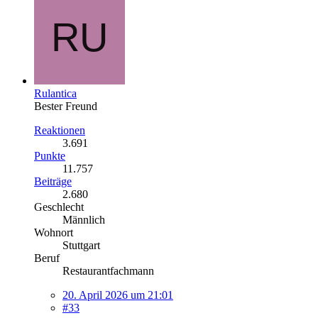
Rulantica
Bester Freund
Reaktionen
3.691
Punkte
11.757
Beiträge
2.680
Geschlecht
Männlich
Wohnort
Stuttgart
Beruf
Restaurantfachmann
20. April 2026 um 21:01
#33