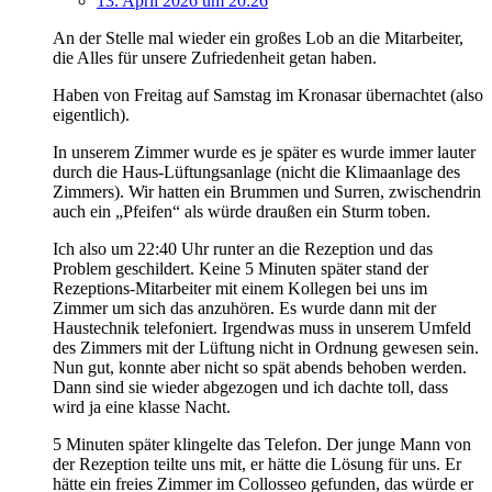
13. April 2026 um 20:26
An der Stelle mal wieder ein großes Lob an die Mitarbeiter,
die Alles für unsere Zufriedenheit getan haben.
Haben von Freitag auf Samstag im Kronasar übernachtet (also
eigentlich).
In unserem Zimmer wurde es je später es wurde immer lauter
durch die Haus-Lüftungsanlage (nicht die Klimaanlage des
Zimmers). Wir hatten ein Brummen und Surren, zwischendrin
auch ein „Pfeifen“ als würde draußen ein Sturm toben.
Ich also um 22:40 Uhr runter an die Rezeption und das
Problem geschildert. Keine 5 Minuten später stand der
Rezeptions-Mitarbeiter mit einem Kollegen bei uns im
Zimmer um sich das anzuhören. Es wurde dann mit der
Haustechnik telefoniert. Irgendwas muss in unserem Umfeld
des Zimmers mit der Lüftung nicht in Ordnung gewesen sein.
Nun gut, konnte aber nicht so spät abends behoben werden.
Dann sind sie wieder abgezogen und ich dachte toll, dass
wird ja eine klasse Nacht.
5 Minuten später klingelte das Telefon. Der junge Mann von
der Rezeption teilte uns mit, er hätte die Lösung für uns. Er
hätte ein freies Zimmer im Collosseo gefunden, das würde er