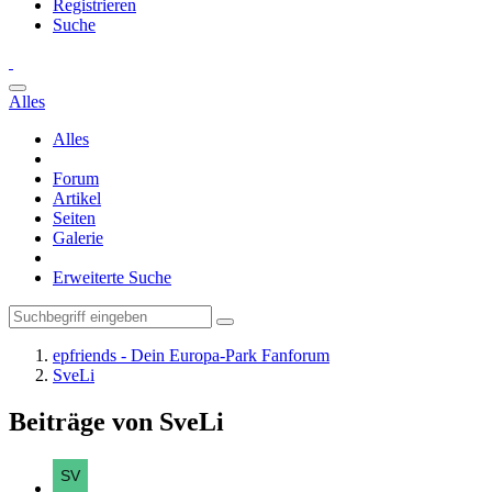
Registrieren
Suche
Alles
Alles
Forum
Artikel
Seiten
Galerie
Erweiterte Suche
epfriends - Dein Europa-Park Fanforum
SveLi
Beiträge von SveLi